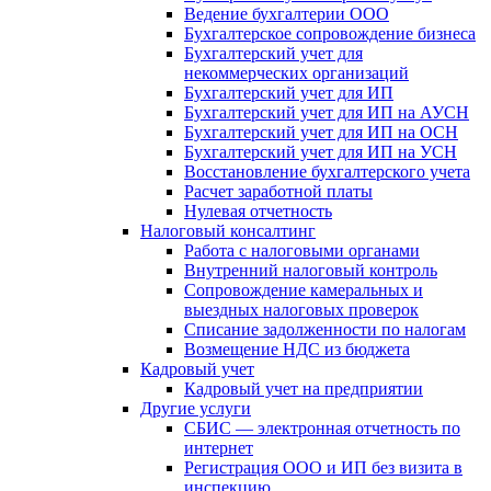
Ведение бухгалтерии ООО
Бухгалтерское сопровождение бизнеса
Бухгалтерский учет для
некоммерческих организаций
Бухгалтерский учет для ИП
Бухгалтерский учет для ИП на АУСН
Бухгалтерский учет для ИП на ОСН
Бухгалтерский учет для ИП на УСН
Восстановление бухгалтерского учета
Расчет заработной платы
Нулевая отчетность
Налоговый консалтинг
Работа с налоговыми органами
Внутренний налоговый контроль
Сопровождение камеральных и
выездных налоговых проверок
Списание задолженности по налогам
Возмещение НДС из бюджета
Кадровый учет
Кадровый учет на предприятии
Другие услуги
СБИС — электронная отчетность по
интернет
Регистрация ООО и ИП без визита в
инспекцию