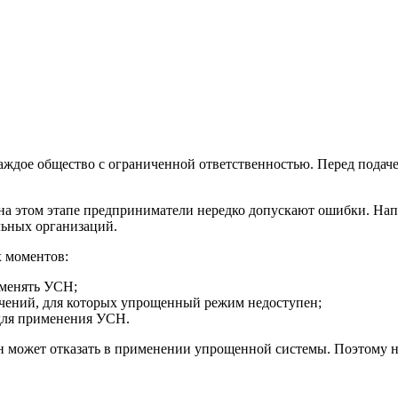
дое общество с ограниченной ответственностью. Перед подачей
 на этом этапе предприниматели нередко допускают ошибки. На
льных организаций.
х моментов:
именять УСН;
ючений, для которых упрощенный режим недоступен;
для применения УСН.
ан может отказать в применении упрощенной системы. Поэтому 