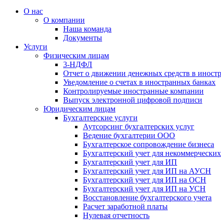
О нас
О компании
Наша команда
Документы
Услуги
Физическим лицам
3-НДФЛ
Отчет о движении денежных средств в иност
Уведомление о счетах в иностранных банках
Контролируемые иностранные компании
Выпуск электронной цифровой подписи
Юридическим лицам
Бухгалтерские услуги
Аутсорсинг бухгалтерских услуг
Ведение бухгалтерии ООО
Бухгалтерское сопровождение бизнеса
Бухгалтерский учет для некоммерчески
Бухгалтерский учет для ИП
Бухгалтерский учет для ИП на АУСН
Бухгалтерский учет для ИП на ОСН
Бухгалтерский учет для ИП на УСН
Восстановление бухгалтерского учета
Расчет заработной платы
Нулевая отчетность