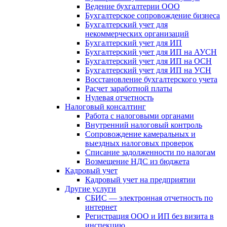
Ведение бухгалтерии ООО
Бухгалтерское сопровождение бизнеса
Бухгалтерский учет для
некоммерческих организаций
Бухгалтерский учет для ИП
Бухгалтерский учет для ИП на АУСН
Бухгалтерский учет для ИП на ОСН
Бухгалтерский учет для ИП на УСН
Восстановление бухгалтерского учета
Расчет заработной платы
Нулевая отчетность
Налоговый консалтинг
Работа с налоговыми органами
Внутренний налоговый контроль
Сопровождение камеральных и
выездных налоговых проверок
Списание задолженности по налогам
Возмещение НДС из бюджета
Кадровый учет
Кадровый учет на предприятии
Другие услуги
СБИС — электронная отчетность по
интернет
Регистрация ООО и ИП без визита в
инспекцию