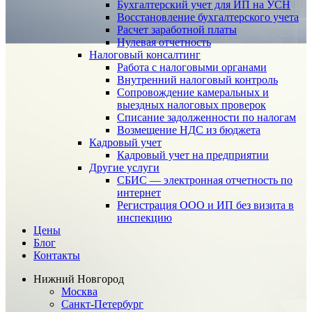
Бухгалтерский учет для ИП на УСН
Восстановление бухгалтерского учета
Расчет заработной платы
Нулевая отчетность
Налоговый консалтинг
Работа с налоговыми органами
Внутренний налоговый контроль
Сопровождение камеральных и
выездных налоговых проверок
Списание задолженности по налогам
Возмещение НДС из бюджета
Кадровый учет
Кадровый учет на предприятии
Другие услуги
СБИС — электронная отчетность по
интернет
Регистрация ООО и ИП без визита в
инспекцию
Цены
Блог
Контакты
Нижний Новгород
Москва
Санкт-Петербург